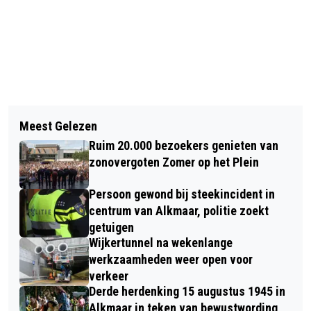
Vorig artikel
Volgend artikel
ALKMAAR SHOPPING-NIGHT MEI 2023
Meest Gelezen
HERKENBARE FOTO’S VERDACHTEN
KLEURRIJK EN SUCCESVOL
Ruim 20.000 bezoekers genieten van
BESTORMEN AZ-TRIBUNE DINSDAG
zonovergoten Zomer op het Plein
BIJ OPSPORING VERZOCHT
Persoon gewond bij steekincident in
centrum van Alkmaar, politie zoekt
getuigen
Wijkertunnel na wekenlange
werkzaamheden weer open voor
verkeer
Derde herdenking 15 augustus 1945 in
Alkmaar in teken van bewustwording