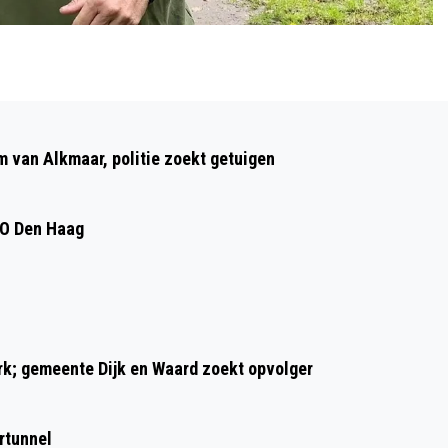
Volgend artikel
ZORGPREMIE DSW OMHOOG 11,50 EURO
m van Alkmaar, politie zoekt getuigen
PER MAAND; GROOTSTE STIJGING OOIT
DO Den Haag
ark; gemeente Dijk en Waard zoekt opvolger
rtunnel