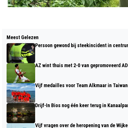
Vorig artikel
Meest Gelezen
FOUTJE VAN ALDI: KIPSATÉKROKETTEN
Persoon gewond bij steekincident in centru
IN VERPAKKING VAN
KALFSVLEESKROKETTEN
AZ wint thuis met 2-0 van gepromoveerd A
Vijf medailles voor Team Alkmaar in Taiwan
Drijf-In Bios nog één keer terug in Kanaalp
Vijf vragen over de heropening van de Wijke