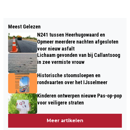
Vorig artikel
Volgend artikel
AUTOMOBILISTE GEWOND OP
Meest Gelezen
KNMI WAARSCHUWT MET CODE
KOGENDIJK IN ALKMAAR
N241 tussen Heerhugowaard en
ORANJE VOOR ONWEER, HAGEL EN
Opmeer meerdere nachten afgesloten
WINDSTOTEN
voor nieuw asfalt
Lichaam gevonden van bij Callantsoog
in zee vermiste vrouw
Historische stoomsloepen en
rondvaarten over het IJsselmeer
Kinderen ontwerpen nieuwe Pas-op-pop
voor veiligere straten
Meer artikelen