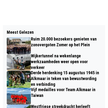
Vorig artikel
Volgend artikel
VOOR DE TWEEDE KEER EXPLOSIE BIJ
Meest Gelezen
HVC START PROEF MET APARTE
DEZELFDE WONING AAN MIDDENWEG
Ruim 20.000 bezoekers genieten van
INZAMELING HERBRUIKBAAR HOUT
HEERHUGOWAARD
zonovergoten Zomer op het Plein
Wijkertunnel na wekenlange
werkzaamheden weer open voor
verkeer
Derde herdenking 15 augustus 1945 in
Alkmaar in teken van bewustwording
en verbinding
Vijf medailles voor Team Alkmaar in
Taiwan
Westfriese streekdracht herleeft