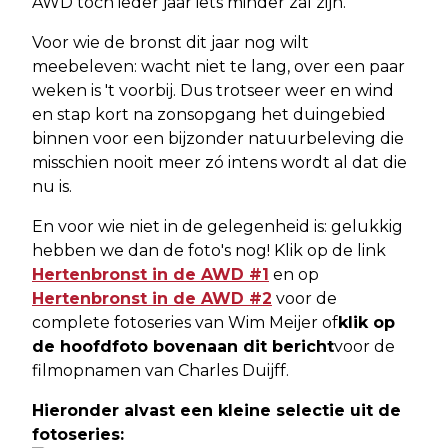
AWD toch ieder jaar iets minder zal zijn.
Voor wie de bronst dit jaar nog wilt
meebeleven: wacht niet te lang, over een paar
weken is 't voorbij. Dus trotseer weer en wind
en stap kort na zonsopgang het duingebied
binnen voor een bijzonder natuurbeleving die
misschien nooit meer zó intens wordt al dat die
nu is.
En voor wie niet in de gelegenheid is: gelukkig
hebben we dan de foto's nog! Klik op de link
Hertenbronst in de AWD #1
en op
Hertenbronst in de AWD #2
voor de
complete fotoseries van Wim Meijer of
klik op
de hoofdfoto bovenaan dit bericht
voor de
filmopnamen van Charles Duijff.
Hieronder alvast een kleine selectie uit de
fotoseries: