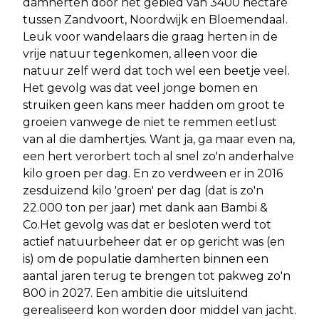
damherten door het gebied van 3400 hectare
tussen Zandvoort, Noordwijk en Bloemendaal.
Leuk voor wandelaars die graag herten in de
vrije natuur tegenkomen, alleen voor die
natuur zelf werd dat toch wel een beetje veel.
Het gevolg was dat veel jonge bomen en
struiken geen kans meer hadden om groot te
groeien vanwege de niet te remmen eetlust
van al die damhertjes. Want ja, ga maar even na,
een hert verorbert toch al snel zo'n anderhalve
kilo groen per dag. En zo verdween er in 2016
zesduizend kilo 'groen' per dag (dat is zo'n
22.000 ton per jaar) met dank aan Bambi &
Co.Het gevolg was dat er besloten werd tot
actief natuurbeheer dat er op gericht was (en
is) om de populatie damherten binnen een
aantal jaren terug te brengen tot pakweg zo'n
800 in 2027. Een ambitie die uitsluitend
gerealiseerd kon worden door middel van jacht.