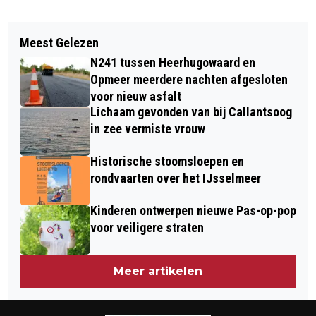
Vorig artikel
Volgend artikel
NIEUWE LAADTAARN AAN
Meest Gelezen
AUTO IN DE SLOOT LANGS N9 BIJ
NIEUWLANDERSINGEL BEWAART
N241 tussen Heerhugowaard en
SCHOORL
HISTORISCH STADSGEZICHT
Opmeer meerdere nachten afgesloten
voor nieuw asfalt
Lichaam gevonden van bij Callantsoog
in zee vermiste vrouw
Historische stoomsloepen en
rondvaarten over het IJsselmeer
Kinderen ontwerpen nieuwe Pas-op-pop
voor veiligere straten
Meer artikelen