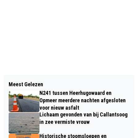
Vorig artikel
Volgend artikel
FIETSER AANGEREDEN OP
Meest Gelezen
OPEN DAGEN TECHNIEKOPLEIDINGEN
RISICOVOLLE OVERSTEEK IN
N241 tussen Heerhugowaard en
IN O.A. BEVERWIJK, HOOFDDORP EN
ALKMAAR
Opmeer meerdere nachten afgesloten
HEERHUGOWAARD
voor nieuw asfalt
Lichaam gevonden van bij Callantsoog
in zee vermiste vrouw
Historische stoomsloepen en