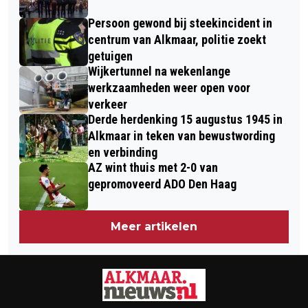
VAN TIEN MUSICALS SAMEN IN ÉÉN
Persoon gewond bij steekincident in
VOORSTELLING
centrum van Alkmaar, politie zoekt
getuigen
Wijkertunnel na wekenlange
werkzaamheden weer open voor
verkeer
Derde herdenking 15 augustus 1945 in
Alkmaar in teken van bewustwording
en verbinding
AZ wint thuis met 2-0 van
gepromoveerd ADO Den Haag
Meer artikelen