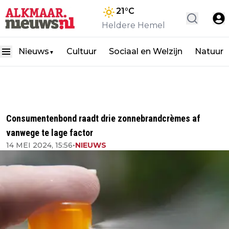
21
°C
Heldere Hemel
Nieuws
Cultuur
Sociaal en Welzijn
Natuur
▼
Consumentenbond raadt drie zonnebrandcrèmes af
vanwege te lage factor
14 MEI 2024, 15:56
•
NIEUWS