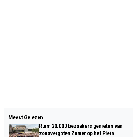
Vorig artikel
Volgend artikel
NATUUREXCURSIE MET DE
Meest Gelezen
MUSICALTHEATERVERENIGING DE
BOSWACHTER DOOR DE OERNATUUR
Ruim 20.000 bezoekers genieten van
HANSWIJCKERS BRENGT DE MAGIE
VAN HET LIMMERDIE
zonovergoten Zomer op het Plein