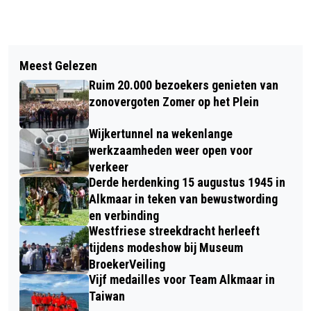
Vorig artikel
Volgend artikel
EERSTE ALKMAAR SHOPPING NIGHT
Meest Gelezen
OUDORP WEER KLAAR VOOR
EN PRIDE SINDS 2019 OP ZATERDAG
Ruim 20.000 bezoekers genieten van
RAADHUIS PINKSTERUN
28 MEI!
zonovergoten Zomer op het Plein
Wijkertunnel na wekenlange
werkzaamheden weer open voor
verkeer
Derde herdenking 15 augustus 1945 in
Alkmaar in teken van bewustwording
en verbinding
Westfriese streekdracht herleeft
tijdens modeshow bij Museum
BroekerVeiling
Vijf medailles voor Team Alkmaar in
Taiwan