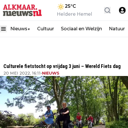
25
°C
Heldere Hemel
Nieuws
Cultuur
Sociaal en Welzijn
Natuur
▼
Culturele fietstocht op vrijdag 3 juni – Wereld Fiets dag
20 MEI 2022, 16:11
•
NIEUWS