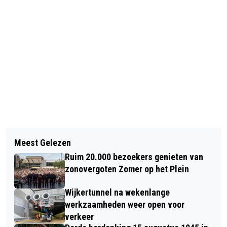
Vorig artikel
Volgend artikel
UNIEK GROTE PIETENHUIS IN GROTE
Meest Gelezen
VOCAAL ENSEMBLE ‘ANGELS’ ZINGT
KERK T/M ZONDAG 27 NOVEMBER
Ruim 20.000 bezoekers genieten van
WINTERWARMTE
zonovergoten Zomer op het Plein
Wijkertunnel na wekenlange
werkzaamheden weer open voor
verkeer