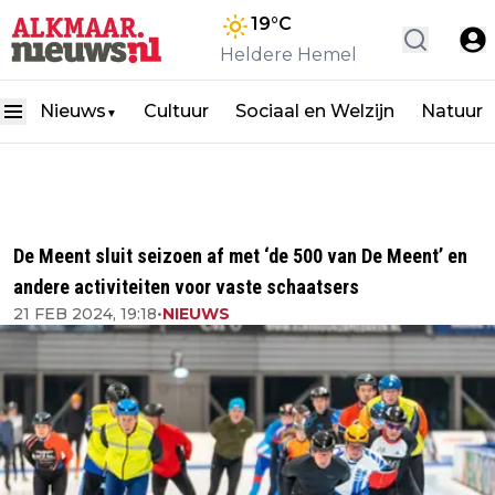
19
°C
Heldere Hemel
Nieuws
Cultuur
Sociaal en Welzijn
Natuur
▼
De Meent sluit seizoen af met ‘de 500 van De Meent’ en
andere activiteiten voor vaste schaatsers
21 FEB 2024, 19:18
•
NIEUWS