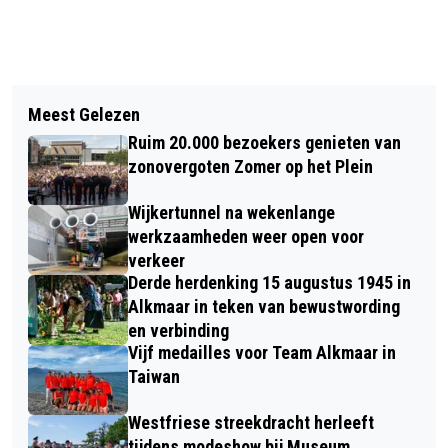
Vorig artikel
Volgend artikel
ALKMAARSE KAASMARKT ZOEKT
Meest Gelezen
MADNESS: AL 45 JAAR ’TÉ GEK!’
KAASMEISJES EN -JONGENS
Ruim 20.000 bezoekers genieten van
zonovergoten Zomer op het Plein
Wijkertunnel na wekenlange
werkzaamheden weer open voor
verkeer
Derde herdenking 15 augustus 1945 in
Alkmaar in teken van bewustwording
en verbinding
Vijf medailles voor Team Alkmaar in
Taiwan
Westfriese streekdracht herleeft
tijdens modeshow bij Museum