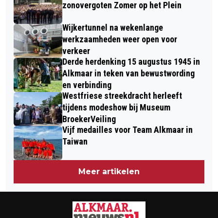
BEVERWIJKSE BAZAAR
IN GROTE KERK
zonovergoten Zomer op het Plein
Wijkertunnel na wekenlange
werkzaamheden weer open voor
verkeer
Derde herdenking 15 augustus 1945 in
Alkmaar in teken van bewustwording
en verbinding
Westfriese streekdracht herleeft
tijdens modeshow bij Museum
BroekerVeiling
Vijf medailles voor Team Alkmaar in
Taiwan
Meer artikelen