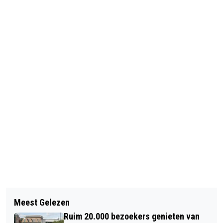
Vorig artikel
Volgend artikel
START VAN DE LENTE MET
Meest Gelezen
MEGA PAASKERMIS OP P5 VAN
ALKMAARS WIJNEVENT VINI AMICI
Ruim 20.000 bezoekers genieten van