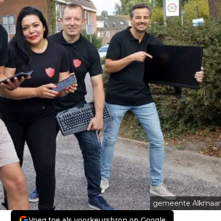
gemeente Alkmaar
Voeg toe als voorkeursbron op Google