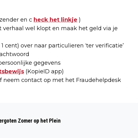
fzender en c
heck het linkje
)
 verhaal wel klopt en maak het geld via je
cent) over naar particulieren ‘ter verificatie’
wachtwoord
persoonlijke gegevens
itsbewijs
(KopieID app)
of neem contact op met het Fraudehelpdesk
Volgend artikel
NOORD-HOLLAND MAAKT ZICH OP VOOR
rgoten Zomer op het Plein
DAM TOT DAMLOOP