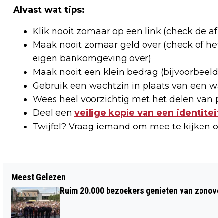
Alvast wat tips:
Klik nooit zomaar op een link (check de a
Maak nooit zomaar geld over (check of het
eigen bankomgeving over)
Maak nooit een klein bedrag (bijvoorbeeld 1 
Gebruik een wachtzin in plaats van een 
Wees heel voorzichtig met het delen van 
Deel een
veilige kopie van een identite
Twijfel? Vraag iemand om mee te kijken 
Vorig artikel
Meest Gelezen
NIEUWE FIETSROUTEKAART REGIO
Ruim 20.000 bezoekers genieten van zonove
ALKMAAR: NAAR HET RIJK DER
DUIZEND EILANDEN EN GEMAAL 1879