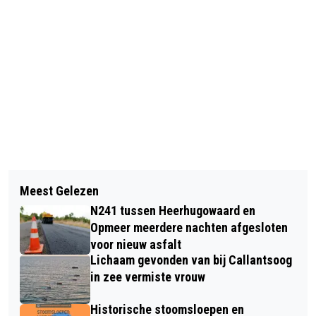
Vorig artikel
Volgend artikel
TELSTAR TE STERK VOOR JONG AZ:
Meest Gelezen
BOSW8ER IN DE KLAS – AFLEVERING
NA 7 MINUTEN EINDSTAND AL OP
N241 tussen Heerhugowaard en
9: WINTERGASTEN
SCOREBORD
Opmeer meerdere nachten afgesloten
voor nieuw asfalt
Lichaam gevonden van bij Callantsoog
in zee vermiste vrouw
Historische stoomsloepen en