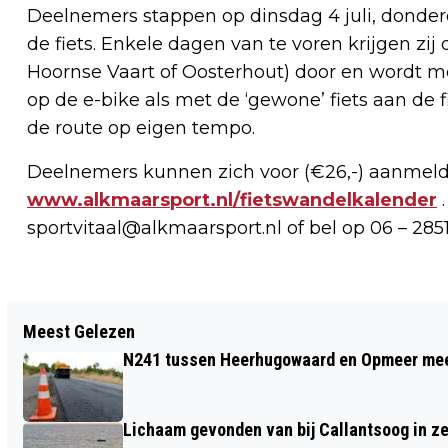
Deelnemers stappen op dinsdag 4 juli, donderdag
de fiets. Enkele dagen van te voren krijgen zij
Hoornse Vaart of Oosterhout) door en wordt me
op de e-bike als met de ‘gewone’ fiets aan de 
de route op eigen tempo.
Deelnemers kunnen zich voor (€26,-) aanmeld
www.alkmaarsport.nl/fietswandelkalender
.
sportvitaal@alkmaarsport.nl
of bel op 06 – 2851
Vorig artikel
Meest Gelezen
OOSTWIJK NU EEN BESCHERMD
N241 tussen Heerhugowaard en Opmeer meer
DORPSGEZICHT
Lichaam gevonden van bij Callantsoog in z