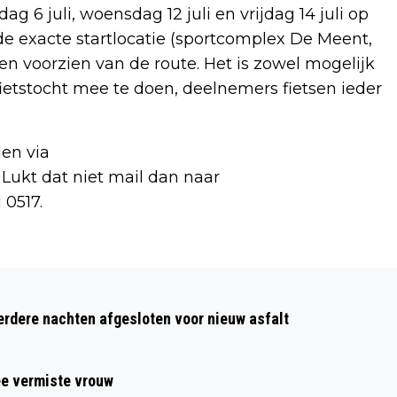
 6 juli, woensdag 12 juli en vrijdag 14 juli op
 de exacte startlocatie (sportcomplex De Meent,
n voorzien van de route. Het is zowel mogelijk
fietstocht mee te doen, deelnemers fietsen ieder
en via
 Lukt dat niet mail dan naar
 0517.
Volgend artikel
WRAK- EN WEESFIETSEN VAN STATION
dere nachten afgesloten voor nieuw asfalt
NAAR MAATSCHAPPELIJKE
ORGANISATIES
ee vermiste vrouw