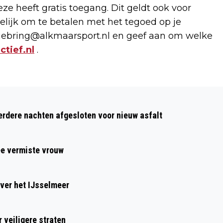
e heeft gratis toegang. Dit geldt ook voor
gelijk om te betalen met het tegoed op je
siebring@alkmaarsport.nl
en geef aan om welke
tief.nl
.
Volgend artikel
ARTIANCE ORGANISEERT NIEUWE
dere nachten afgesloten voor nieuw asfalt
SCHOOLJAAR MUZIEKLES VOOR
KLEUTERS
ee vermiste vrouw
ver het IJsselmeer
 veiligere straten