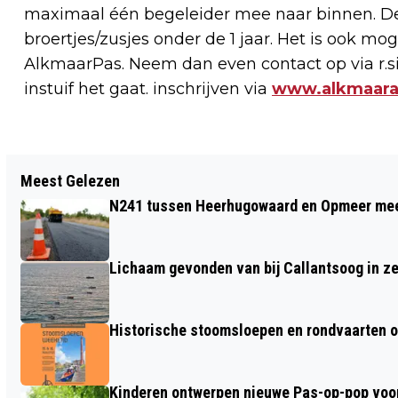
maximaal één begeleider mee naar binnen. Dez
broertjes/zusjes onder de 1 jaar. Het is ook mo
AlkmaarPas. Neem dan even contact op via
r.
instuif het gaat. inschrijven via
www.alkmaarac
Vorig artikel
Meest Gelezen
ZOMER OP HET PLEIN MET MAARTJE &
N241 tussen Heerhugowaard en Opmeer meer
KINE, CAREL KRAAYENHOF EN LEONI
JANSEN, SOPHIE STRAAT EN THIJS
Lichaam gevonden van bij Callantsoog in z
BOONTJES
Historische stoomsloepen en rondvaarten o
Kinderen ontwerpen nieuwe Pas-op-pop voor