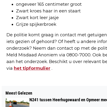
ongeveer 165 centimeter groot
Zwart kroes haar in een staart
Zwart kort leer jasje
Grijze spijkerbroek
De politie komt graag in contact met getuigen
iets gezien of gehoord? Of heeft u andere infor
onderzoek? Neem dan contact op met de polit
Meld Misdaad Anoniem via 0800-7000. Ook bee
aan het onderzoek. Beschikt u over relevant 
via
het tipformulier
.
Vorig artikel
Meest Gelezen
BIJNA 90 MONUMENTEN IN EN ROND
N241 tussen Heerhugowaard en Opmeer meer
ALKMAAR GRATIS TOEGANKELIJK OP