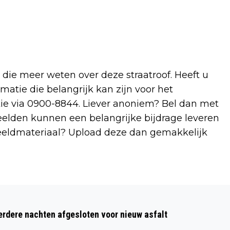
 die meer weten over deze straatroof. Heeft u
matie die belangrijk kan zijn voor het
ie via 0900-8844. Liever anoniem? Bel dan met
lden kunnen een belangrijke bijdrage leveren
beeldmateriaal? Upload deze dan gemakkelijk
Volgend artikel
ANGIE ZIET SARAH! STONESHIT 50
dere nachten afgesloten voor nieuw asfalt
JAAR, MAAR WTF WAS ANGIE?