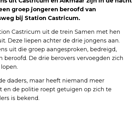
s uit Castricum en Alkmaar zijn in de nacht
 een groep jongeren beroofd van
weg bij Station Castricum.
ation Castricum uit de trein Samen met hen
it. Deze liepen achter de drie jongens aan.
ns uit die groep aangesproken, bedreigd,
beroofd. De drie berovers vervoegden zich
 lopen.
 de daders, maar heeft niemand meer
 en de politie roept getuigen op zich te
ers is bekend.