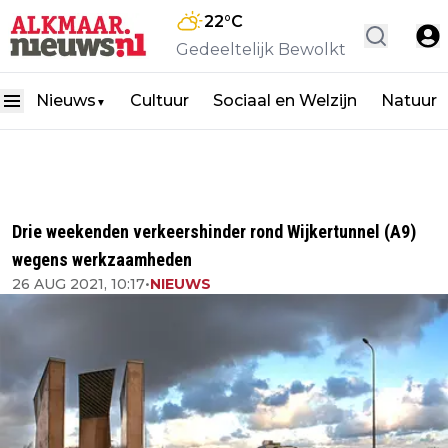
22
°C
Gedeeltelijk Bewolkt
Nieuws
Cultuur
Sociaal en Welzijn
Natuur
▼
Drie weekenden verkeershinder rond Wijkertunnel (A9)
wegens werkzaamheden
26 AUG 2021, 10:17
•
NIEUWS