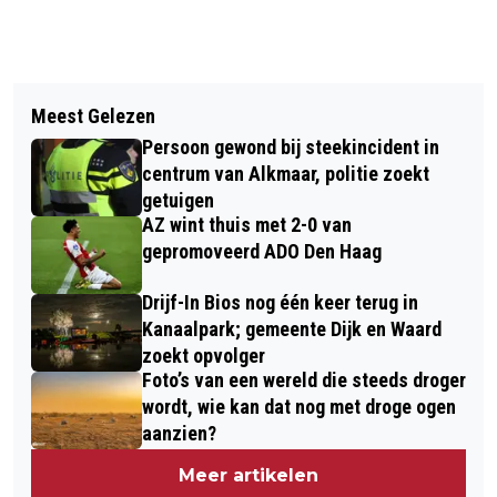
Vorig artikel
Volgend artikel
ALKMAARSE JONGEREN
Meest Gelezen
ALKMAAR ONTZET 2021 MIX VAN
ORGANISEREN SPORTFESTIVAL ‘SET
Persoon gewond bij steekincident in
TRADITIONEEL EN ONTZETTEND
YOUR FIRST STEP’
centrum van Alkmaar, politie zoekt
ANDERS
getuigen
AZ wint thuis met 2-0 van
gepromoveerd ADO Den Haag
Drijf-In Bios nog één keer terug in
Kanaalpark; gemeente Dijk en Waard
zoekt opvolger
Foto’s van een wereld die steeds droger
wordt, wie kan dat nog met droge ogen
aanzien?
Meer artikelen