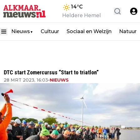
14
°C
Heldere Hemel
Nieuws
Cultuur
Sociaal en Welzijn
Natuur
▼
DTC start Zomercursus “Start to triatlon”
28 MRT 2023, 16:03
•
NIEUWS