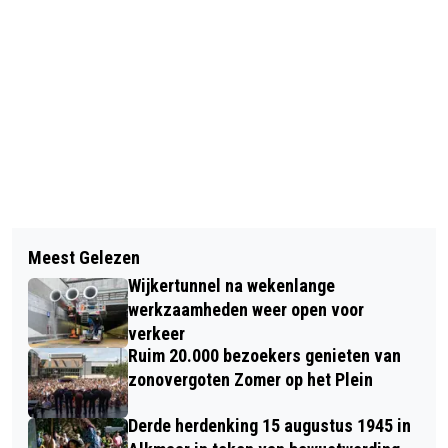
Vorig artikel
Volgend artikel
KEUZE VOOR NATIONAAL CONGRES
Meest Gelezen
PIET LONT KUNSTENAAR VAN DE
EVENEMENTEN VALT OP ALKMAAR
Wijkertunnel na wekenlange
MAAND APRIL BIJ HORTUS ALKMAAR
werkzaamheden weer open voor
verkeer
Ruim 20.000 bezoekers genieten van
zonovergoten Zomer op het Plein
Derde herdenking 15 augustus 1945 in