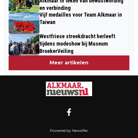
Alkmaar in teken van bewustwording
en verbinding
Vijf medailles voor Team Alkmaar in
Taiwan
Westfriese streekdracht herleeft
tijdens modeshow bij Museum
BroekerVeiling
Meer artikelen
Powered by Newsifier