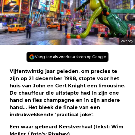
Pixabay
Voeg toe als voorkeursbron op Google
Vijfentwintig jaar geleden, om precies te
zijn op 21 december 1998, stopte voor het
huis van John en Gert Knight een limousine.
De chauffeur die uitstapte had in zijn ene
hand en fles champagne en in zijn andere
hand… Het bleek de finale van een
indrukwekkende 'practical joke'.
Een waar gebeurd Kerstverhaal
(tekst: Wim
Meijer / foto's: Pixabay)