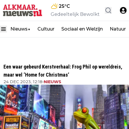
25
°C
Gedeeltelijk Bewolkt
Nieuws
Cultuur
Sociaal en Welzijn
Natuur
▼
Een waar gebeurd Kerstverhaal: Frog Phil op wereldreis,
maar wel ‘Home for Christmas’
24 DEC 2023, 12:18
•
NIEUWS