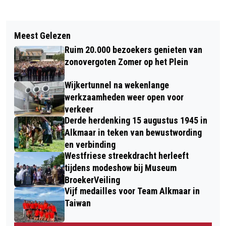
Vorig artikel
Volgend artikel
FEESTELIJKE KERSTVAKANTIE BIJ
Meest Gelezen
GEMEENTE STELT EEN TON EXTRA
ZWEMBAD HOORNSE VAART
Ruim 20.000 bezoekers genieten van
BESCHIKBAAR VOOR AMATEURKUNST
zonovergoten Zomer op het Plein
Wijkertunnel na wekenlange
werkzaamheden weer open voor
verkeer
Derde herdenking 15 augustus 1945 in
Alkmaar in teken van bewustwording
en verbinding
Westfriese streekdracht herleeft
tijdens modeshow bij Museum
BroekerVeiling
Vijf medailles voor Team Alkmaar in
Taiwan