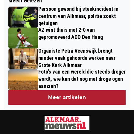
Meest Gelezen
KAAS, TULPEN EN LAURENS TEN
HET ‘DE SAAISTE DAG ALLER TIJDEN’
Persoon gewond bij steekincident in
DAM… HOLLANDSER GA JE HET NIET
centrum van Alkmaar, politie zoekt
KRIJGEN
getuigen
AZ wint thuis met 2-0 van
gepromoveerd ADO Den Haag
Organiste Petra Veenswijk brengt
minder vaak gehoorde werken naar
Grote Kerk Alkmaar
Foto’s van een wereld die steeds droger
wordt, wie kan dat nog met droge ogen
aanzien?
Meer artikelen