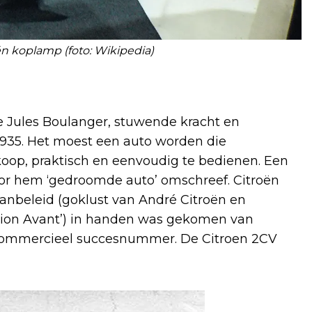
én koplamp (foto: Wikipedia)
re Jules Boulanger, stuwende kracht en
 1935. Het moest een auto worden die
koop, praktisch en eenvoudig te bedienen. Een
door hem ‘gedroomde auto’ omschreef. Citroën
wanbeleid (goklust van André Citroën en
ction Avant’) in handen was gekomen van
 commercieel succesnummer. De Citroen 2CV