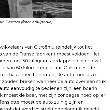
o Bertoni (foto: Wikipedia)
kelaars van Citroën uiteindelijk tot het
 van de Franse fabrikant moest voldoen: Het
eren met 50 kilogram aardappelen of een vat
eid van 60 kilometer per uur. Ook moest de
en schaap mee te nemen. De auto moest zo
et zouden breken wanneer de auto over een stuk
auto eenvoudig te bedienen zijn: een boerin
 moest de boer, met zijn zondagse hoed op, er
 Tenslotte moest de auto zuinig zijn en
etrof: dat werd volstrekt onbelangrijk geacht.