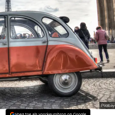
Pixabay
Voeg toe als voorkeursbron op Google