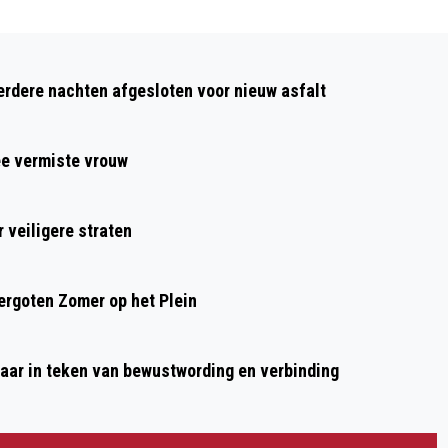
Volgend artikel
REGIONAAL ARCHIEF VIERT 770E
dere nachten afgesloten voor nieuw asfalt
VERJAARDAG VAN ALKMAAR MET
GRATIS RONDLEIDINGEN
ee vermiste vrouw
 veiligere straten
rgoten Zomer op het Plein
aar in teken van bewustwording en verbinding