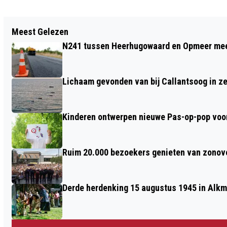
Vorig artikel
Meest Gelezen
KEURMERK DIERVRIENDELIJKE
N241 tussen Heerhugowaard en Opmeer meer
KINDERBOERDERIJEN VOOR
STADSBOERDERIJ DE HOUT
Lichaam gevonden van bij Callantsoog in z
Kinderen ontwerpen nieuwe Pas-op-pop voor
Ruim 20.000 bezoekers genieten van zonove
Derde herdenking 15 augustus 1945 in Alkm