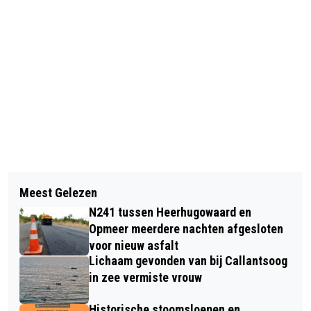
Vorig artikel
Volgend artikel
BATH WEEK: ACTIVITEITEN IN KADER
Meest Gelezen
KONINKLIJKE ONDERSCHEIDING VOOR
75 JAAR TWINNING ALKMAAR - BATH
N241 tussen Heerhugowaard en
DE HEER R. (ROB) KOSSEN
Opmeer meerdere nachten afgesloten
voor nieuw asfalt
Lichaam gevonden van bij Callantsoog
in zee vermiste vrouw
Historische stoomsloepen en