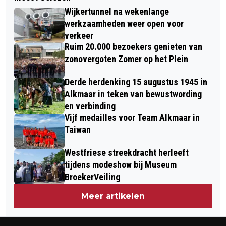
BRANDWEER RUKT UIT VOOR
VROONERMEER
Wijkertunnel na wekenlange
OVERVERHIT PANNETJE OP VUUR
werkzaamheden weer open voor
verkeer
Ruim 20.000 bezoekers genieten van
zonovergoten Zomer op het Plein
Derde herdenking 15 augustus 1945 in
Alkmaar in teken van bewustwording
en verbinding
Vijf medailles voor Team Alkmaar in
Taiwan
Westfriese streekdracht herleeft
tijdens modeshow bij Museum
BroekerVeiling
Meer artikelen