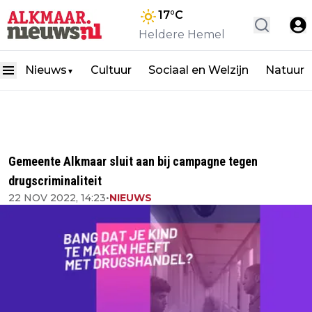
17
°C
Heldere Hemel
Nieuws
Cultuur
Sociaal en Welzijn
Natuur
▼
Gemeente Alkmaar sluit aan bij campagne tegen
drugscriminaliteit
22 NOV 2022, 14:23
•
NIEUWS