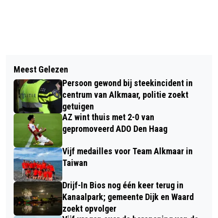
Vorig artikel
Volgend artikel
VOGELBESCHERMING ROEPT OP:
Meest Gelezen
FINALE JUNIOR IOT ENERGIE
‘HELP DE VOGELS OP HET STRAND’
Persoon gewond bij steekincident in
CHALLENGE 2023
centrum van Alkmaar, politie zoekt
getuigen
AZ wint thuis met 2-0 van
gepromoveerd ADO Den Haag
Vijf medailles voor Team Alkmaar in
Taiwan
Drijf-In Bios nog één keer terug in
Kanaalpark; gemeente Dijk en Waard
zoekt opvolger