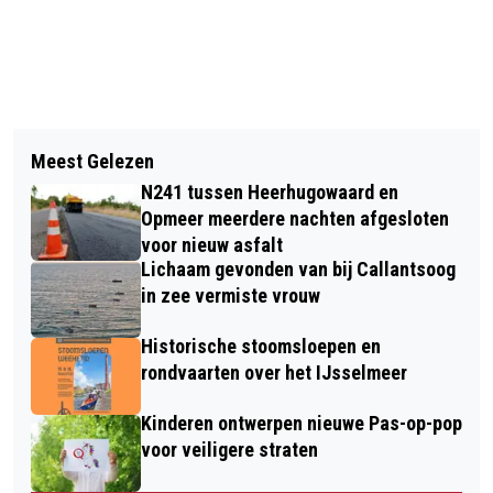
Vorig artikel
Volgend artikel
NIEUWE EDITIE SOUL CONNECTION 10
Meest Gelezen
AUTOMOBILIST OMGEKOMEN BIJ
MAART IN PODIUM VICTORIE
N241 tussen Heerhugowaard en
ONGEVAL IN UITGEEST
Opmeer meerdere nachten afgesloten
voor nieuw asfalt
Lichaam gevonden van bij Callantsoog
in zee vermiste vrouw
Historische stoomsloepen en
rondvaarten over het IJsselmeer
Kinderen ontwerpen nieuwe Pas-op-pop
voor veiligere straten