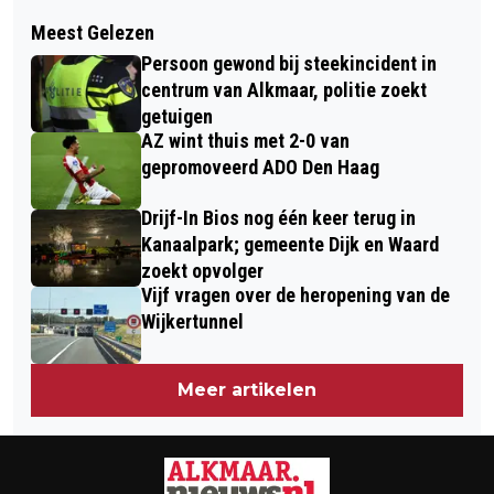
Volgend artikel
ALKMAAR SCHITTERT OVERAL
Meest Gelezen
BRAND IN ZORGINSTELLING IN
FEESTELIJK IN DE KLEUREN VAN DE
Persoon gewond bij steekincident in
ALKMAAR
REGENBOOGVLAG (DEEL 1)
centrum van Alkmaar, politie zoekt
getuigen
AZ wint thuis met 2-0 van
gepromoveerd ADO Den Haag
Drijf-In Bios nog één keer terug in
Kanaalpark; gemeente Dijk en Waard
zoekt opvolger
Vijf vragen over de heropening van de
Wijkertunnel
Meer artikelen