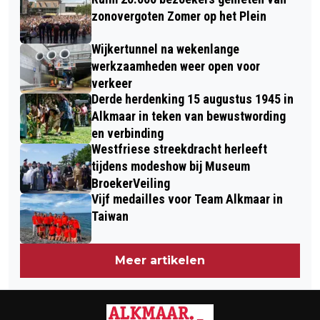
OP DE ZESWIELEN
zonovergoten Zomer op het Plein
Wijkertunnel na wekenlange
werkzaamheden weer open voor
verkeer
Derde herdenking 15 augustus 1945 in
Alkmaar in teken van bewustwording
en verbinding
Westfriese streekdracht herleeft
tijdens modeshow bij Museum
BroekerVeiling
Vijf medailles voor Team Alkmaar in
Taiwan
Meer artikelen