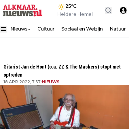
25
°C
Heldere Hemel
Nieuws
Cultuur
Sociaal en Welzijn
Natuur
▼
Gitarist Jan de Hont (o.a. ZZ & The Maskers) stopt met
optreden
18 APR 2022, 7:37
•
NIEUWS