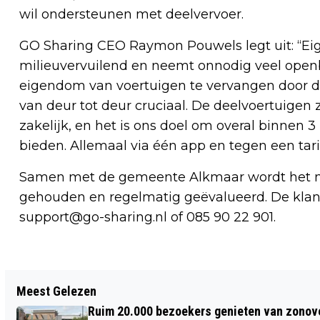
wil ondersteunen met deelvervoer.
GO Sharing CEO Raymon Pouwels legt uit: “Eig
milieuvervuilend en neemt onnodig veel openb
eigendom van voertuigen te vervangen door dee
van deur tot deur cruciaal. De deelvoertuigen z
zakelijk, en het is ons doel om overal binnen 
bieden. Allemaal via één app en tegen een tari
Samen met de gemeente Alkmaar wordt het ni
gehouden en regelmatig geëvalueerd. De klant
support@go-sharing.nl
of 085 90 22 901.
Vorig artikel
Meest Gelezen
KAASMARKT 15 JULI IN TEKEN VAN
Ruim 20.000 bezoekers genieten van zonove