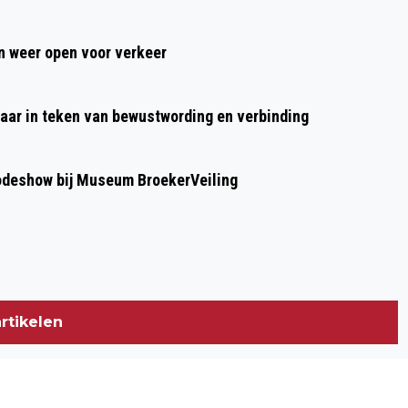
VERTELLEN DE NEDERLANDSE
GESCHIEDENIS
 weer open voor verkeer
aar in teken van bewustwording en verbinding
modeshow bij Museum BroekerVeiling
rtikelen