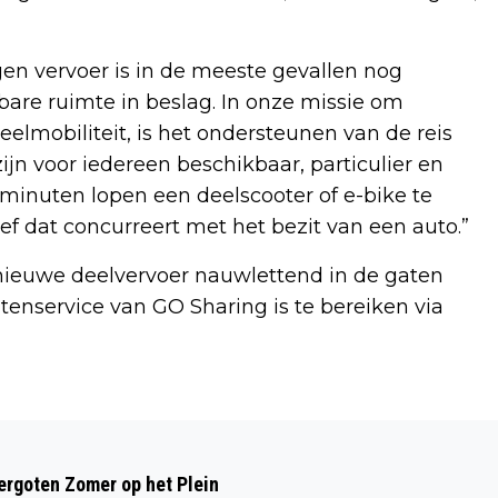
en vervoer is in de meeste gevallen nog
are ruimte in beslag. In onze missie om
lmobiliteit, is het ondersteunen van de reis
ijn voor iedereen beschikbaar, particulier en
3 minuten lopen een deelscooter of e-bike te
ef dat concurreert met het bezit van een auto.”
euwe deelvervoer nauwlettend in de gaten
enservice van GO Sharing is te bereiken via
Volgend artikel
ZOMERTIP: FRAAIE ZANDSCULPTUREN
rgoten Zomer op het Plein