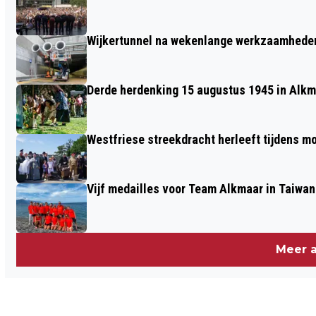
‘ELK KIND EEN FIETS’
Wijkertunnel na wekenlange werkzaamheden
Derde herdenking 15 augustus 1945 in Alkm
Westfriese streekdracht herleeft tijdens 
Vijf medailles voor Team Alkmaar in Taiwan
Meer a