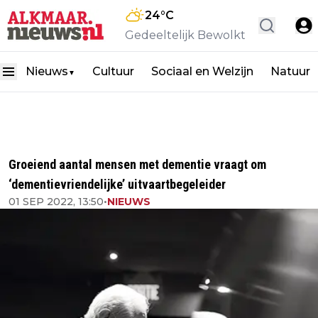
24
°C
Gedeeltelijk Bewolkt
Nieuws
Cultuur
Sociaal en Welzijn
Natuur
▼
Groeiend aantal mensen met dementie vraagt om
‘dementievriendelijke’ uitvaartbegeleider
01 SEP 2022, 13:50
•
NIEUWS