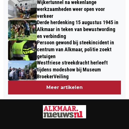
Wijkertunnel na wekenlange
werkzaamheden weer open voor
verkeer
Derde herdenking 15 augustus 1945 in
Alkmaar in teken van bewustwording
en verbinding
Persoon gewond bij steekincident in
centrum van Alkmaar, politie zoekt
getuigen
Westfriese streekdracht herleeft
tijdens modeshow bij Museum
BroekerVeiling
Meer artikelen