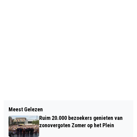
Vorig artikel
Volgend artikel
LAATSTE ZOMERAVONDCONCERT
Meest Gelezen
GEMEENTE ALKMAAR ONTVANGT
GROTE KERK ALKMAAR MET PIETER
Ruim 20.000 bezoekers genieten van
FINANCIËLE BIJDRAGE VOOR AANPAK
VAN DIJK EN FRANK VAN WIJK
zonovergoten Zomer op het Plein
WINKELGEBIED BINNENSTAD