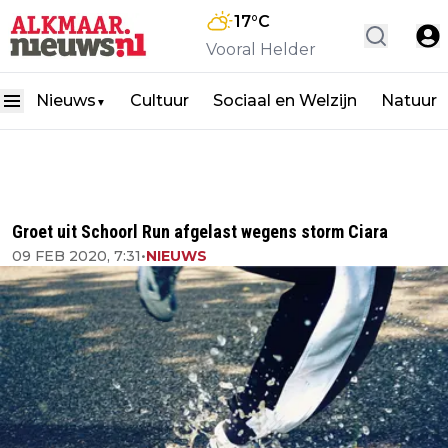
17
°C
Vooral Helder
Nieuws
Cultuur
Sociaal en Welzijn
Natuur
▼
Groet uit Schoorl Run afgelast wegens storm Ciara
09 FEB 2020, 7:31
•
NIEUWS