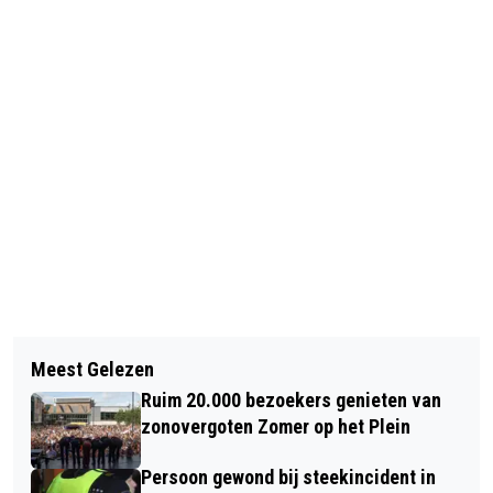
Vorig artikel
Volgend artikel
VOETBALKRAKER AZ-FEIJENOORD
Meest Gelezen
WAAR IS DE MOL?
GEANNULEERD VANWEGE
Ruim 20.000 bezoekers genieten van
VERWACHTE STORM CIARA
zonovergoten Zomer op het Plein
Persoon gewond bij steekincident in