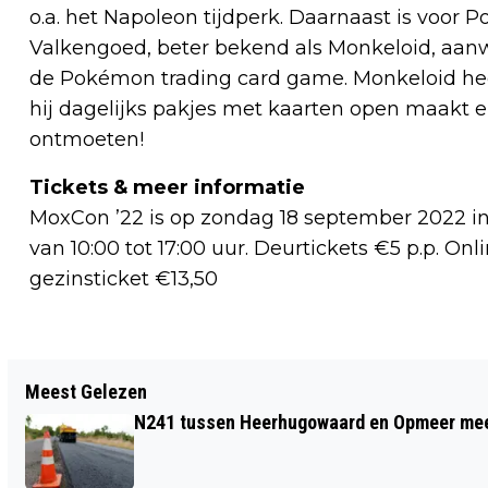
o.a. het Napoleon tijdperk. Daarnaast is voor
Valkengoed, beter bekend als Monkeloid, aanwe
de Pokémon trading card game. Monkeloid he
hij dagelijks pakjes met kaarten open maakt 
ontmoeten!
Tickets & meer informatie
MoxCon ’22 is op zondag 18 september 2022 in
van 10:00 tot 17:00 uur. Deurtickets €5 p.p. On
gezinsticket €13,50
Vorig artikel
Meest Gelezen
FORT BIJ SPIJKERBOOR OPENT DEUREN
N241 tussen Heerhugowaard en Opmeer meer
TIJDENS OPEN MONUMENTENDAG