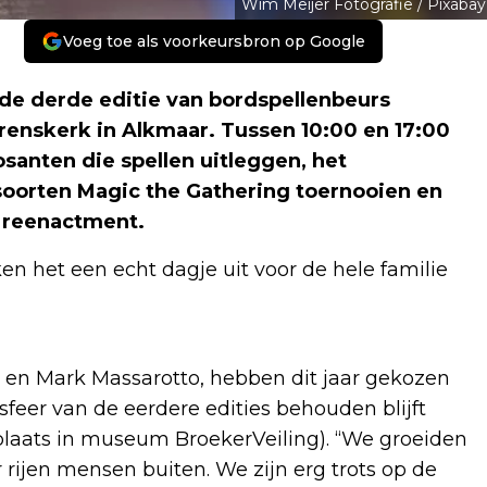
Wim Meijer Fotografie / Pixabay
Voeg toe als voorkeursbron op Google
e derde editie van bordspellenbeurs
renskerk in Alkmaar. Tussen 10:00 en 17:00
anten die spellen uitleggen, het
oorten Magic the Gathering toernooien en
n reenactment.
n het een echt dagje uit voor de hele familie
 en Mark Massarotto, hebben dit jaar gekozen
sfeer van de eerdere edities behouden blijft
laats in museum BroekerVeiling). “We groeiden
r rijen mensen buiten. We zijn erg trots op de