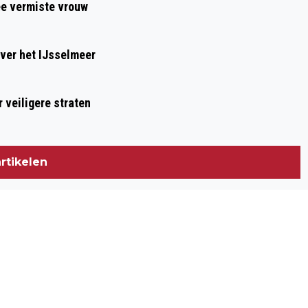
ee vermiste vrouw
ver het IJsselmeer
 veiligere straten
rtikelen