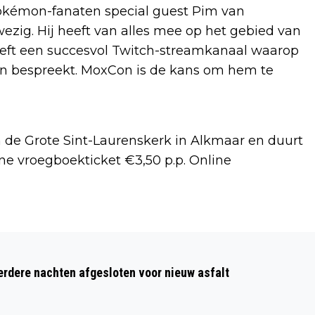
 Pokémon-fanaten special guest Pim van
zig. Hij heeft van alles mee op het gebied van
eft een succesvol Twitch-streamkanaal waarop
en bespreekt. MoxCon is de kans om hem te
 de Grote Sint-Laurenskerk in Alkmaar en duurt
line vroegboekticket €3,50 p.p. Online
Volgend artikel
DAG & DAUW CULTURELE ACTIVITEITEN
dere nachten afgesloten voor nieuw asfalt
VOOR SENIOREN IN ALKMAAR