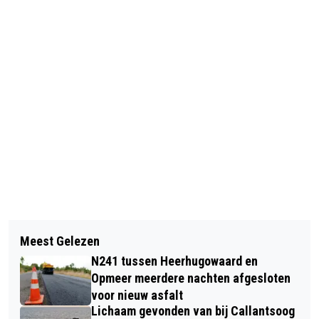
Vorig artikel
Volgend artikel
A9 AFGESLOTEN NA KETTINGBOTSING
Meest Gelezen
DENK MEE MET ALKMAAR ONTZET
VAN ZES AUTO’S
N241 tussen Heerhugowaard en
450 JAAR: MELD JOUW EVENEMENT
Opmeer meerdere nachten afgesloten
OF INITIATIEF NU AAN!
voor nieuw asfalt
Lichaam gevonden van bij Callantsoog