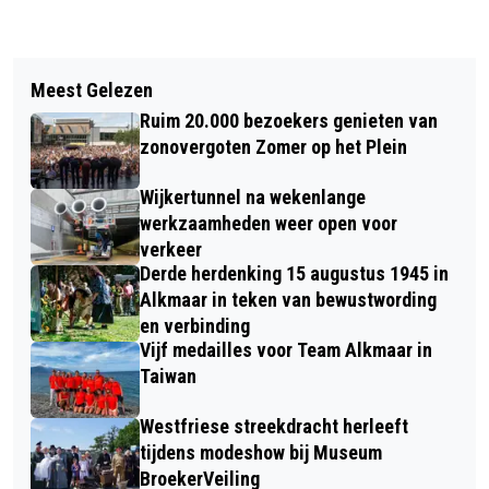
Vorig artikel
Volgend artikel
OVER LIST EN BEDROG IN DE TOUR DE
Meest Gelezen
VANDAAG IN HET DUIN #17: OP ZOEK
FRANCE ONDER HET MOTTO “DE
Ruim 20.000 bezoekers genieten van
NAAR DE
TREIN IS ZO GEK NOG NIET!”
zonovergoten Zomer op het Plein
BLAUWVLEUGELSPRINKHAAN
Wijkertunnel na wekenlange
werkzaamheden weer open voor
verkeer
Derde herdenking 15 augustus 1945 in
Alkmaar in teken van bewustwording
en verbinding
Vijf medailles voor Team Alkmaar in
Taiwan
Westfriese streekdracht herleeft
tijdens modeshow bij Museum
BroekerVeiling