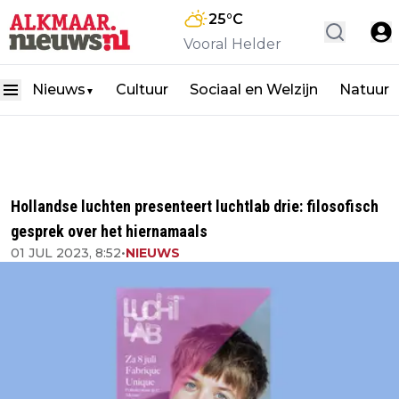
25
°C
Vooral Helder
Nieuws
Cultuur
Sociaal en Welzijn
Natuur
▼
Hollandse luchten presenteert luchtlab drie: filosofisch
gesprek over het hiernamaals
01 JUL 2023, 8:52
•
NIEUWS