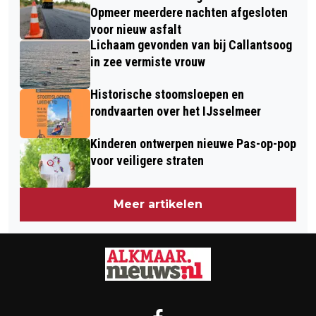
OM WAT TE VERSTUREN ÓF OM
EXCURSIEBOOT
Opmeer meerdere nachten afgesloten
STINKEND RIJK TE WORDEN
voor nieuw asfalt
Lichaam gevonden van bij Callantsoog
in zee vermiste vrouw
Historische stoomsloepen en
rondvaarten over het IJsselmeer
Kinderen ontwerpen nieuwe Pas-op-pop
voor veiligere straten
Meer artikelen