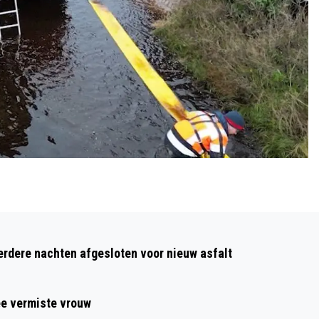
Volgend artikel
WAAROM STAAT HET WATER ZO HOOG
dere nachten afgesloten voor nieuw asfalt
IN DE DUINEN? WATERDESKUNDIGE
LUCAS BORST EN ECOLOOG DICK
ee vermiste vrouw
GROENENDIJK VERTELLEN ER ALLES