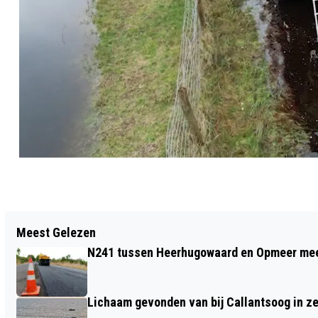
Vorig artikel
Meest Gelezen
ARTIANCE START SNUFFELCURSUS;
N241 tussen Heerhugowaard en Opmeer meer
KINDEREN MAKEN KENNIS MET
VERSCHILLENDE KUNSTVORMEN
Lichaam gevonden van bij Callantsoog in z