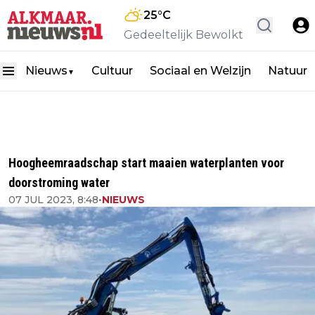
25
°C
Gedeeltelijk Bewolkt
Nieuws
Cultuur
Sociaal en Welzijn
Natuur
▼
Hoogheemraadschap start maaien waterplanten voor
doorstroming water
07 JUL 2023, 8:48
•
NIEUWS