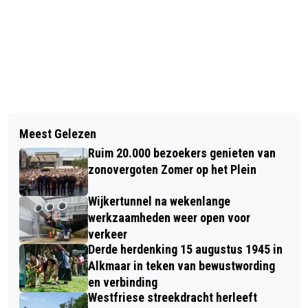
Vorig artikel
Volgend artikel
BIJZONDERE JAPANSE LAKBOOM IN
Meest Gelezen
DIT WEEKEND WEER VLINDERS
HORTUS ALKMAAR VERWOEST DOOR
Ruim 20.000 bezoekers genieten van
TELLEN! VLINDERSTICHTING
STORM
zonovergoten Zomer op het Plein
BENIEUWD NAAR TELLING NA MAGER
Wijkertunnel na wekenlange
VOORJAAR
werkzaamheden weer open voor
verkeer
Derde herdenking 15 augustus 1945 in
Alkmaar in teken van bewustwording
en verbinding
Westfriese streekdracht herleeft