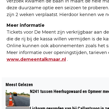
verzoek kwamen de baan in maart de hele maa
deze duurzame optie een seizoen te proberen. 
zijn 2 weken verplaatst. Hierdoor kennen we 
Meer informatie
Tickets voor De Meent zijn verkrijgbaar aan de
die de rij bij de kassa willen vermijden is d
Online kunnen ook abonnementen zoals het spo
Meer informatie over openingstijden, tarieven e
www.demeentalkmaar.nl
.
Vorig artikel
Meest Gelezen
RUIM 1000 BOETES VOOR TELEFOON
N241 tussen Heerhugowaard en Opmeer meer
ACHTER HET STUUR IN NOORD-
HOLLAND
Lichaam gevonden van bij Callantsoog in z