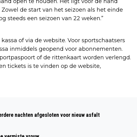
nd open te houden. Het ligt voor de hand
Zowel de start van het seizoen als het einde
nog steeds een seizoen van 22 weken.”
 kassa of via de website. Voor sportschaatsers
e kassa inmiddels geopend voor abonnementen.
rtpaspoort of de rittenkaart worden verlengd.
n tickets is te vinden op de website,
Volgend artikel
OPEN STAMBOOMDAG IN REGIONAAL
dere nachten afgesloten voor nieuw asfalt
ARCHIEF
ee vermiste vrouw