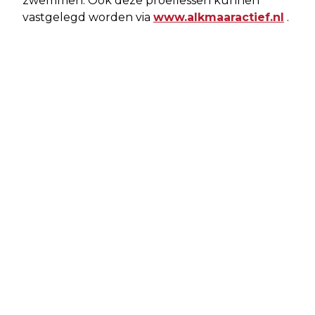
zwemmen. Ook deze proeflessen kunnen
vastgelegd worden via
www.alkmaaractief.nl
.