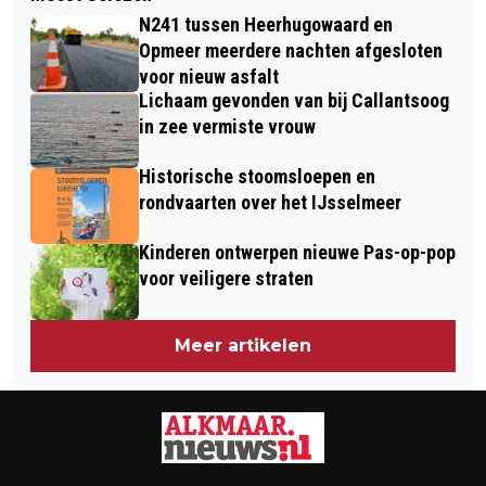
SCOOTERRIJDER GEWOND BIJ
MEEST GESTELDE VRAGEN OVER
N241 tussen Heerhugowaard en
AANRIJDING IN HEILOO
WESPEN
Opmeer meerdere nachten afgesloten
voor nieuw asfalt
Lichaam gevonden van bij Callantsoog
in zee vermiste vrouw
Historische stoomsloepen en
rondvaarten over het IJsselmeer
Kinderen ontwerpen nieuwe Pas-op-pop
voor veiligere straten
Meer artikelen