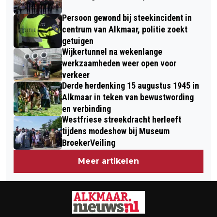
VAN EUROPA ULTIEM KERSTUITJE
Persoon gewond bij steekincident in
centrum van Alkmaar, politie zoekt
getuigen
Wijkertunnel na wekenlange
werkzaamheden weer open voor
verkeer
Derde herdenking 15 augustus 1945 in
Alkmaar in teken van bewustwording
en verbinding
Westfriese streekdracht herleeft
tijdens modeshow bij Museum
BroekerVeiling
Meer artikelen