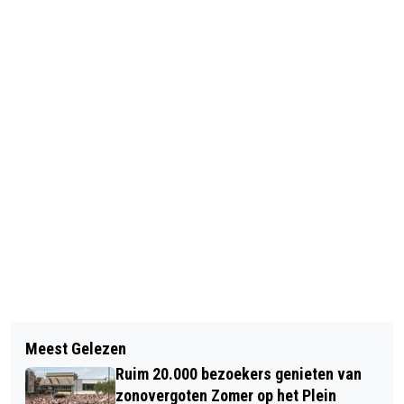
Vorig artikel
Volgend artikel
7000 BASISSCHOOLLEERLINGEN
Meest Gelezen
WHAT A WONDERFUL WORLD:
BEZOEKEN ICE GAMES BIJ IJSBAAN
Ruim 20.000 bezoekers genieten van
GROOTSTE IJSSCULPTURENFESTIVAL
DE MEENT
zonovergoten Zomer op het Plein