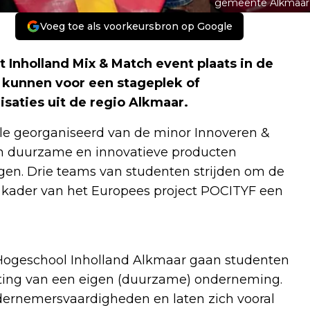
gemeente Alkmaar
Voeg toe als voorkeursbron op Google
Inholland Mix & Match event plaats in de
 kunnen voor een stageplek of
saties uit de regio Alkmaar.
ale georganiseerd van de minor Innoveren &
n duurzame en innovatieve producten
en. Drie teams van studenten strijden om de
t kader van het Europees project POCITYF een
ogeschool Inholland Alkmaar gaan studenten
chting van een eigen (duurzame) onderneming.
dernemersvaardigheden en laten zich vooral