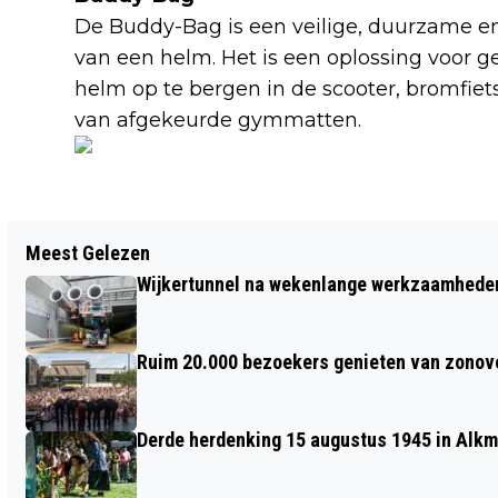
De Buddy-Bag is een veilige, duurzame e
van een helm. Het is een oplossing voor 
helm op te bergen in de scooter, bromfie
van afgekeurde gymmatten.
Vorig artikel
Meest Gelezen
ALKMAAR PAKT VOORTAAN GROOTS
Wijkertunnel na wekenlange werkzaamheden
UIT MET KETI KOTI
Ruim 20.000 bezoekers genieten van zonove
Derde herdenking 15 augustus 1945 in Alkm