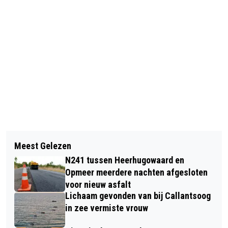
Vorig artikel
Volgend artikel
GROENE COMBINATIE ONDERNEEMT
Meest Gelezen
FIETSER MET SPOED NAAR
ACTIE RICHTING ICOMOS OVER
N241 tussen Heerhugowaard en
ZIEKENHUIS NA AANRIJDING IN
PLANNEN A8-A9
Opmeer meerdere nachten afgesloten
ALKMAAR
voor nieuw asfalt
Lichaam gevonden van bij Callantsoog
in zee vermiste vrouw