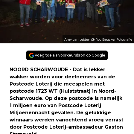
Amy van Leiden @ Roy Beusker Fotografie
Voeg toe als voorkeursbron op Google
NOORD SCHARWOUDE - Dat is lekker
wakker worden voor deelnemers van de
Postcode Loterij die meespelen met
postcode 1723 WT (Hulststraat) in Noord-
Scharwoude. Op deze postcode is namelijk
1 miljoen euro van Postcode Loterij
Miljoenennacht gevallen. De gelukkige
winnaars werden vanochtend vroeg verrast
door Postcode Loterij-ambassadeur Gaston