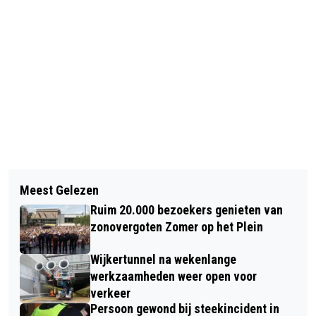
Vorig artikel
Volgend artikel
NATUURBEHEERDERS OP DE BRES
Meest Gelezen
ONGEVAL OP NOLLENWEG IN
VOOR HET KONIJN
Ruim 20.000 bezoekers genieten van
ALKMAAR, 'AUTO RIJDT ACHTEROP
zonovergoten Zomer op het Plein
FILE'
Wijkertunnel na wekenlange
werkzaamheden weer open voor
verkeer
Persoon gewond bij steekincident in