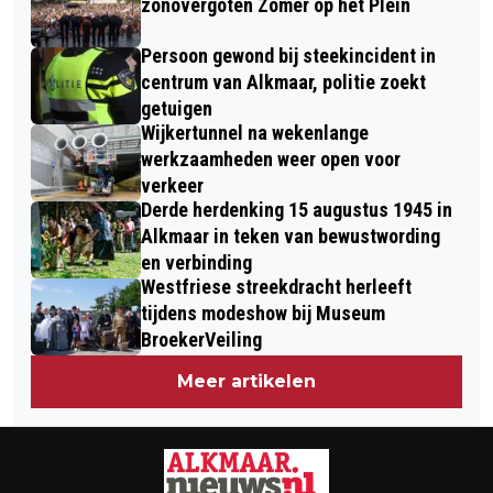
HAMZA OTHMAN
zonovergoten Zomer op het Plein
Persoon gewond bij steekincident in
centrum van Alkmaar, politie zoekt
getuigen
Wijkertunnel na wekenlange
werkzaamheden weer open voor
verkeer
Derde herdenking 15 augustus 1945 in
Alkmaar in teken van bewustwording
en verbinding
Westfriese streekdracht herleeft
tijdens modeshow bij Museum
BroekerVeiling
Meer artikelen