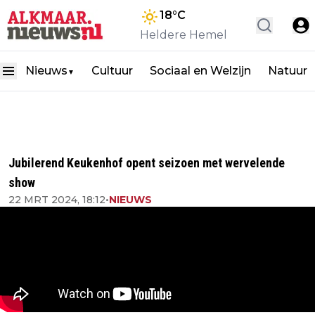
18
°C
Heldere Hemel
Nieuws
Cultuur
Sociaal en Welzijn
Natuur
▼
Jubilerend Keukenhof opent seizoen met wervelende
show
22 MRT 2024, 18:12
•
NIEUWS