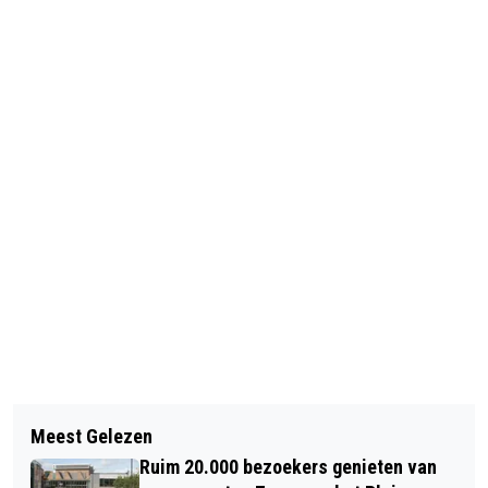
Vorig artikel
Volgend artikel
KAASMARKT ALKMAAR VRIJDAG 29
Meest Gelezen
ALKMAARSE SPORTKAMPIOENEN
MAART VAN START MET BELLUIDER
Ruim 20.000 bezoekers genieten van
GEHULDIGD