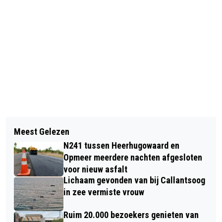
Vorig artikel
Volgend artikel
ALKMAAR TIJDENS PINKSTERDAGEN
Meest Gelezen
INZAMELINGSACTIE VOOR
OPGESIERD DOOR CROSSTOWN
N241 tussen Heerhugowaard en
VOEDSELBANK BIJ ALKMAARSE
MURALS GRAFFITI EN STREETART
Opmeer meerdere nachten afgesloten
HOCKEYCLUB AMHC GROOT SUCCES
voor nieuw asfalt
FESTIVAL
Lichaam gevonden van bij Callantsoog
in zee vermiste vrouw
Ruim 20.000 bezoekers genieten van