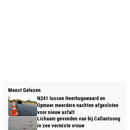
Vorig artikel
Volgend artikel
GENOEG ORANJE VOOR EEN
Meest Gelezen
EEN STORTBUI AAN LINTJES TIJDENS
“KONINGSDAG OP DE KEUKENHOF”
N241 tussen Heerhugowaard en
DE LINTJESREGEN IN ALKMAAR
Opmeer meerdere nachten afgesloten
voor nieuw asfalt
Lichaam gevonden van bij Callantsoog
in zee vermiste vrouw