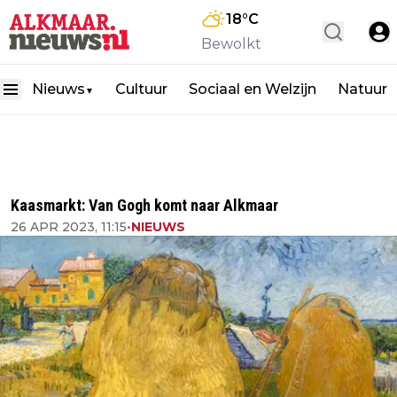
18
°C
Bewolkt
Nieuws
Cultuur
Sociaal en Welzijn
Natuur
▼
Kaasmarkt: Van Gogh komt naar Alkmaar
26 APR 2023, 11:15
•
NIEUWS