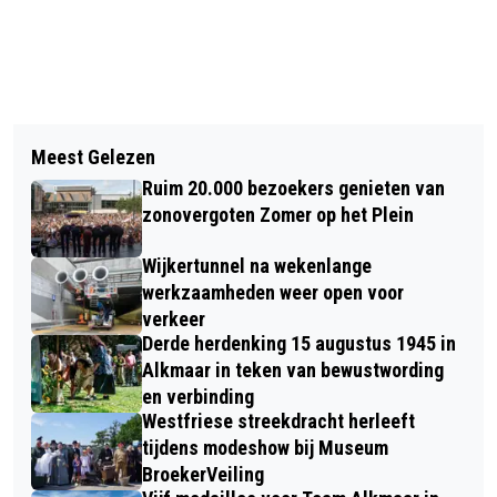
Vorig artikel
Volgend artikel
VEEL BLIKSCHADE DOOR ONGEVAL OP
Meest Gelezen
KNMI: VANAF EIND VAN DE MIDDAG
N9 BIJ SCHOORL
Ruim 20.000 bezoekers genieten van
CODE ORANJE IN HET HELE LAND
zonovergoten Zomer op het Plein
VANWEGE GEVAAR IJZEL
Wijkertunnel na wekenlange
werkzaamheden weer open voor
verkeer
Derde herdenking 15 augustus 1945 in
Alkmaar in teken van bewustwording
en verbinding
Westfriese streekdracht herleeft
tijdens modeshow bij Museum
BroekerVeiling