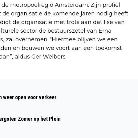
 de metropoolregio Amsterdam. Zijn profiel
 de organisatie de komende jaren nodig heeft.
digt de organisatie met trots aan dat Ilse van
lturele sector de bestuurszetel van Erna
s, zal overnemen. “Hiermee blijven we een
houden en bouwen we voort aan een toekomst
aan”, aldus Ger Welbers.
Volgend artikel
TWEEDE WEEKEND ZOMER OP HET PLEIN
 weer open voor verkeer
MET CLAUDE, SPINVIS EN ROSA DA
SILVA
rgoten Zomer op het Plein