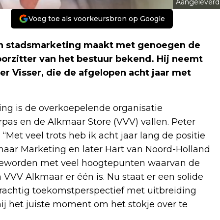
Aangeleverd
Voeg toe als voorkeursbron op Google
en stadsmarketing maakt met genoegen de
orzitter van het bestuur bekend. Hij neemt
ter Visser, die de afgelopen acht jaar met
ing is de overkoepelende organisatie
pas en de Alkmaar Store (VVV) vallen. Peter
r: “Met veel trots heb ik acht jaar lang de positie
maar Marketing en later Hart van Noord-Holland
e geworden met veel hoogtepunten waarvan de
 VVV Alkmaar er één is. Nu staat er een solide
achtig toekomstperspectief met uitbreiding
ij het juiste moment om het stokje over te