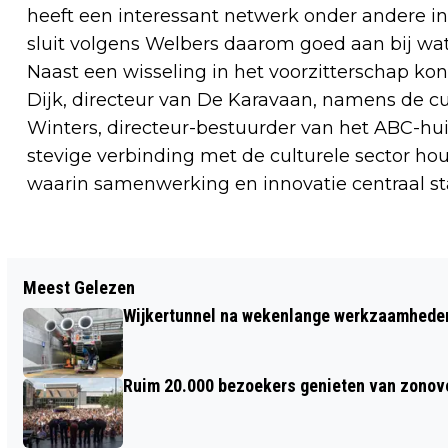
heeft een interessant netwerk onder andere in
sluit volgens Welbers daarom goed aan bij wat
Naast een wisseling in het voorzitterschap kon
Dijk, directeur van De Karavaan, namens de cu
Winters, directeur-bestuurder van het ABC-hui
stevige verbinding met de culturele sector 
waarin samenwerking en innovatie centraal st
Vorig artikel
Meest Gelezen
AMERIKAKENNER RAYMOND MENS
Wijkertunnel na wekenlange werkzaamheden
OPENT KAASMARKT
Ruim 20.000 bezoekers genieten van zonove