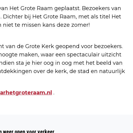
van Het Grote Raam geplaatst. Bezoekers van
Dichter bij Het Grote Raam, met als titel Het
en niet te missen kans deze zomer!
kant van de Grote Kerk geopend voor bezoekers.
hoogte maken, waar een spectaculair uitzicht
dien sta je hier oog in oog met het beeld van
tdekkingen over de kerk, de stad en natuurlijk
arhetgroteraam.nl
.
Volgend artikel
BOSW8ER UIT DE KLAS (#6): DUIN- EN
 weer open voor verkeer