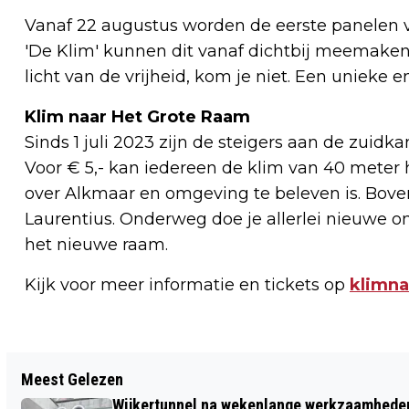
Vanaf 22 augustus worden de eerste panelen 
'De Klim' kunnen dit vanaf dichtbij meemaken. 
licht van de vrijheid, kom je niet. Een unieke 
Klim naar Het Grote Raam
Sinds 1 juli 2023 zijn de steigers aan de zuid
Voor € 5,- kan iedereen de klim van 40 meter 
over Alkmaar en omgeving te beleven is. Boven
Laurentius. Onderweg doe je allerlei nieuwe on
het nieuwe raam.
Kijk voor meer informatie en tickets op
klimna
Vorig artikel
Meest Gelezen
AUTO BELAND IN SLOOT NA BOTSING IN
Wijkertunnel na wekenlange werkzaamheden