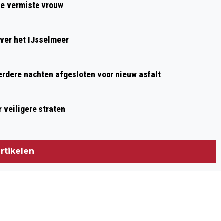
ee vermiste vrouw
PROFWIELRENNEN MET OVERWINNING
IN ZESDAAGSE ROTTERDAM
ver het IJsselmeer
dere nachten afgesloten voor nieuw asfalt
 veiligere straten
rtikelen